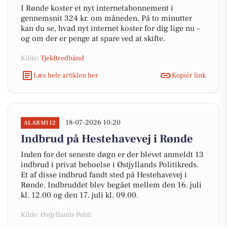
I Rønde koster et nyt internetabonnement i
gennemsnit 324 kr. om måneden. På to minutter
kan du se, hvad nyt internet koster for dig lige nu –
og om der er penge at spare ved at skifte.
Kilde:
TjekBredbånd
Læs hele artiklen her
Kopiér link
18-07-2026 10:20
ALARM112
Indbrud på Hestehavevej i Rønde
Inden for det seneste døgn er der blevet anmeldt 13
indbrud i privat beboelse i Østjyllands Politikreds.
Et af disse indbrud fandt sted på Hestehavevej i
Rønde. Indbruddet blev begået mellem den 16. juli
kl. 12.00 og den 17. juli kl. 09.00.
Kilde: Østjyllands Politi