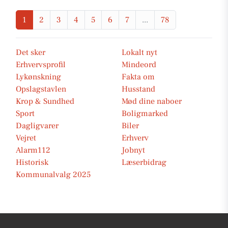
1
2
3
4
5
6
7
...
78
Det sker
Lokalt nyt
Erhvervsprofil
Mindeord
Lykønskning
Fakta om
Opslagstavlen
Husstand
Krop & Sundhed
Mød dine naboer
Sport
Boligmarked
Dagligvarer
Biler
Vejret
Erhverv
Alarm112
Jobnyt
Historisk
Læserbidrag
Kommunalvalg 2025