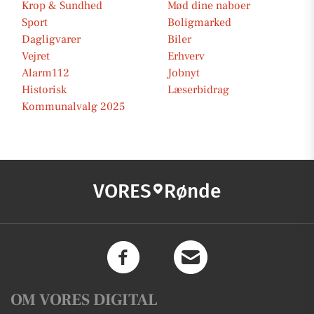
Krop & Sundhed
Mød dine naboer
Sport
Boligmarked
Dagligvarer
Biler
Vejret
Erhverv
Alarm112
Jobnyt
Historisk
Læserbidrag
Kommunalvalg 2025
VORES
Rønde
OM VORES DIGITAL