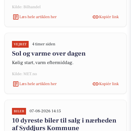
Kilde: Bilhandel
Læs hele artiklen her
Kopiér link
4 timer siden
VEJRET
Sol og varme over dagen
Kølig start, varm eftermiddag.
Kilde: MET.no
Læs hele artiklen her
Kopiér link
07-08-2026 14:15
BILER
10 dyreste biler til salg i nærheden
af Syddjurs Kommune