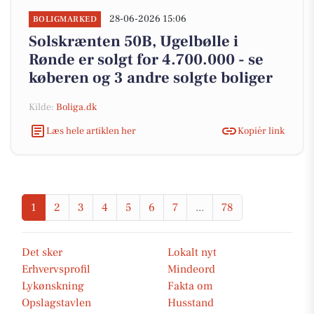
28-06-2026 15:06
BOLIGMARKED
Solskrænten 50B, Ugelbølle i
Rønde er solgt for 4.700.000 - se
køberen og 3 andre solgte boliger
Kilde:
Boliga.dk
Læs hele artiklen her
Kopiér link
1
2
3
4
5
6
7
...
78
Det sker
Lokalt nyt
Erhvervsprofil
Mindeord
Lykønskning
Fakta om
Opslagstavlen
Husstand