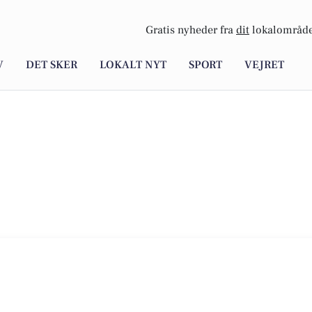
Gratis nyheder fra
dit
lokalområde
V
DET SKER
LOKALT NYT
SPORT
VEJRET