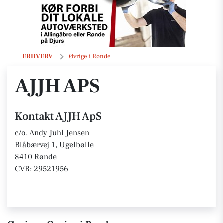
AJJH ApS
ERHVERV
Øvrige i Rønde
AJJH APS
Kontakt AJJH ApS
c/o. Andy Juhl Jensen
Blåbærvej 1, Ugelbølle
8410 Rønde
CVR: 29521956