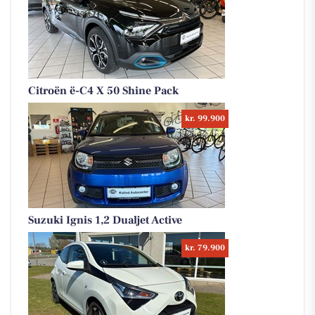
Citroën ë-C4 X 50 Shine Pack
kr. 99.900
Suzuki Ignis 1,2 Dualjet Active
kr. 79.900