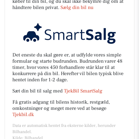
køber til din bil, og du skal ikke bekymre dig om at
håndtere bilen privat.
Sælg din bil nu
Det eneste du skal gøre er, at udfylde vores simple
formular og starte budrunden. Budrunden varer 48
timer, hvor vores 450 forhandlere står klar til at
konkurrere på din bil. Herefter vil bilen typisk blive
hentet inden for 1-2 dage.
Sæt din bil til salg med
TjekBil SmartSalg
Få gratis adgang til bilens historik, restgæld,
omkostninger og meget mere ved at besøge
Tjekbil.dk
Data er automatisk hentet fra eksterne kilder, herunder
Bilhandel.
Kilde: Bilhandel