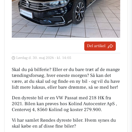
Del artikel
Lørdag d. 30. maj 2026 - kl. 14:05
Skal du på bilferie? Eller er du bare træt af de mange
tændingsforsøg, hver eneste morgen? Så kan det
være, at du skal ud og finde en ny bil - og vil du have
lidt mere luksus, eller bare drømme, så se med her!
Den dyreste bil er en VW Passat med 218 HK fra
2021. Bilen kan prøves hos Kolind Autocenter ApS ,
Centervej 4, 8560 Kolind og koster 279.900.
Vi har samlet Røndes dyreste biler. Hvem synes du
skal købe en af disse fine biler?