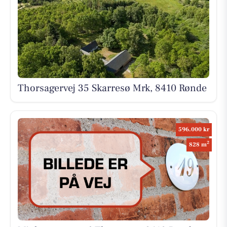
Thorsagervej 35 Skarresø Mrk, 8410 Rønde
596.000 kr
2
828 m