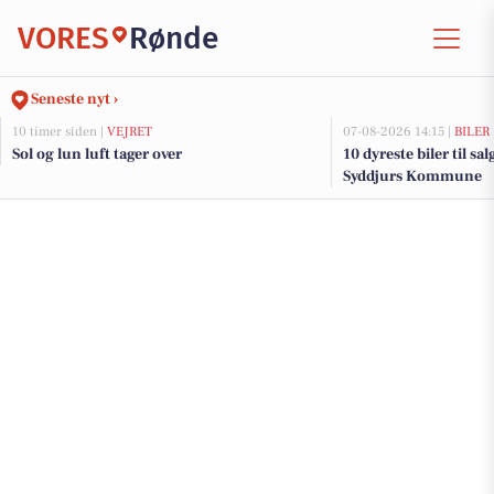
VORES
Rønde
Seneste nyt ›
10 timer siden |
VEJRET
07-08-2026 14:15 |
BILER
Sol og lun luft tager over
10 dyreste biler til sa
Syddjurs Kommune