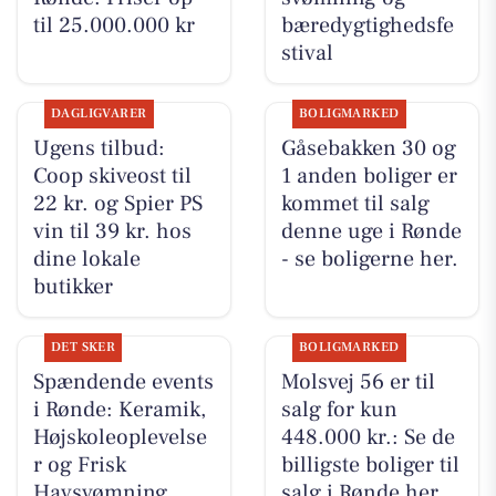
til 25.000.000 kr
bæredygtighedsfe
stival
DAGLIGVARER
BOLIGMARKED
Ugens tilbud:
Gåsebakken 30 og
Coop skiveost til
1 anden boliger er
22 kr. og Spier PS
kommet til salg
vin til 39 kr. hos
denne uge i Rønde
dine lokale
- se boligerne her.
butikker
DET SKER
BOLIGMARKED
Spændende events
Molsvej 56 er til
i Rønde: Keramik,
salg for kun
Højskoleoplevelse
448.000 kr.: Se de
r og Frisk
billigste boliger til
Havsvømning
salg i Rønde her