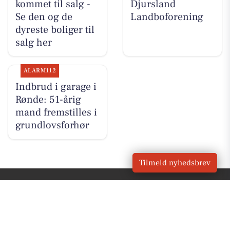
kommet til salg -
Djursland
Se den og de
Landboforening
dyreste boliger til
salg her
ALARM112
Indbrud i garage i
Rønde: 51-årig
mand fremstilles i
grundlovsforhør
Tilmeld nyhedsbrev
VORES
Rønde