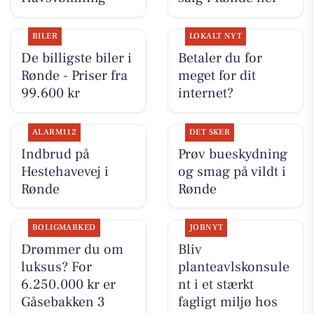
BILER
LOKALT NYT
De billigste biler i
Betaler du for
Rønde - Priser fra
meget for dit
99.600 kr
internet?
ALARM112
DET SKER
Indbrud på
Prøv bueskydning
Hestehavevej i
og smag på vildt i
Rønde
Rønde
BOLIGMARKED
JOBNYT
Drømmer du om
Bliv
luksus? For
planteavlskonsule
6.250.000 kr er
nt i et stærkt
Gåsebakken 3
fagligt miljø hos