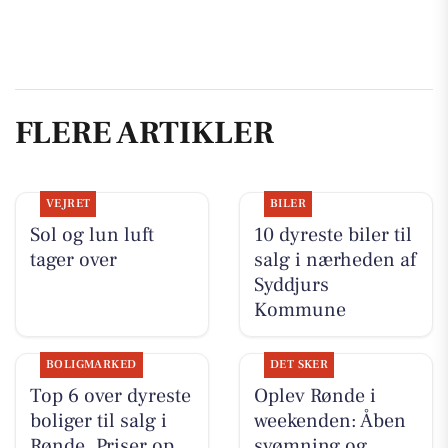
FLERE ARTIKLER
VEJRET
BILER
Sol og lun luft
10 dyreste biler til
tager over
salg i nærheden af
Syddjurs
Kommune
BOLIGMARKED
DET SKER
Top 6 over dyreste
Oplev Rønde i
boliger til salg i
weekenden: Åben
Rønde. Priser op
svømning og