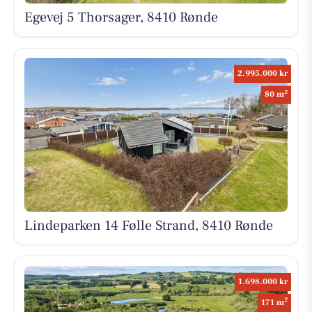
Egevej 5 Thorsager, 8410 Rønde
2.995.000 kr
2
80 m
Lindeparken 14 Følle Strand, 8410 Rønde
1.698.000 kr
2
171 m