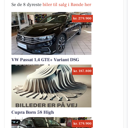
Se de 8 dyreste
biler til salg i Rønde her
kr. 279.900
VW Passat 1,4 GTE+ Variant DSG
kr. 187.800
Cupra Born 58 High
kr. 179.900