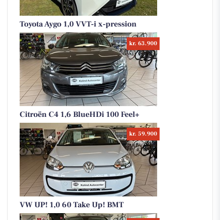
Toyota Aygo 1,0 VVT-i x-pression
kr. 63.900
Citroën C4 1,6 BlueHDi 100 Feel+
kr. 59.900
VW UP! 1,0 60 Take Up! BMT