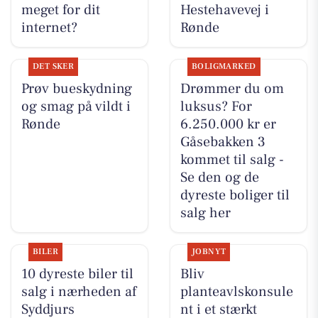
meget for dit
Hestehavevej i
internet?
Rønde
DET SKER
BOLIGMARKED
Prøv bueskydning
Drømmer du om
og smag på vildt i
luksus? For
Rønde
6.250.000 kr er
Gåsebakken 3
kommet til salg -
Se den og de
dyreste boliger til
salg her
BILER
JOBNYT
10 dyreste biler til
Bliv
salg i nærheden af
planteavlskonsule
Syddjurs
nt i et stærkt