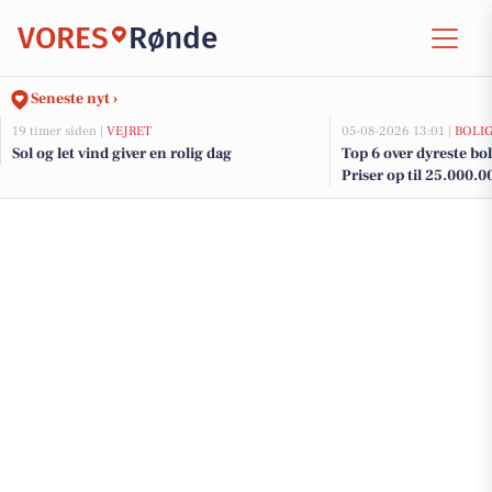
VORES
Rønde
Seneste nyt ›
19 timer siden |
VEJRET
05-08-2026 13:01 |
BOLI
Sol og let vind giver en rolig dag
Top 6 over dyreste boli
Priser op til 25.000.0