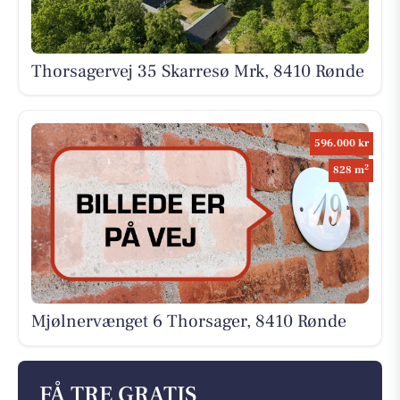
Thorsagervej 35 Skarresø Mrk, 8410 Rønde
596.000 kr
2
828 m
Mjølnervænget 6 Thorsager, 8410 Rønde
FÅ TRE GRATIS