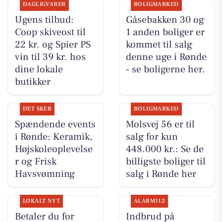
DAGLIGVARER
BOLIGMARKED
Ugens tilbud:
Gåsebakken 30 og
Coop skiveost til
1 anden boliger er
22 kr. og Spier PS
kommet til salg
vin til 39 kr. hos
denne uge i Rønde
dine lokale
- se boligerne her.
butikker
DET SKER
BOLIGMARKED
Spændende events
Molsvej 56 er til
i Rønde: Keramik,
salg for kun
Højskoleoplevelse
448.000 kr.: Se de
r og Frisk
billigste boliger til
Havsvømning
salg i Rønde her
LOKALT NYT
ALARM112
Betaler du for
Indbrud på