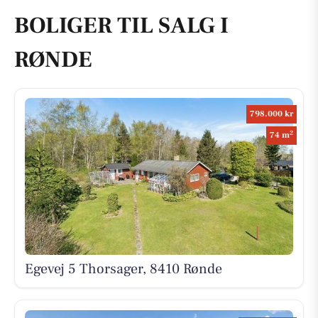
BOLIGER TIL SALG I
RØNDE
798.000 kr
2
74 m
Egevej 5 Thorsager, 8410 Rønde