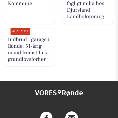
Kommune
fagligt miljø hos
Djursland
Landboforening
ALARM112
Indbrud i garage i
Rønde: 51-årig
mand fremstilles i
grundlovsforhør
VORES
Rønde