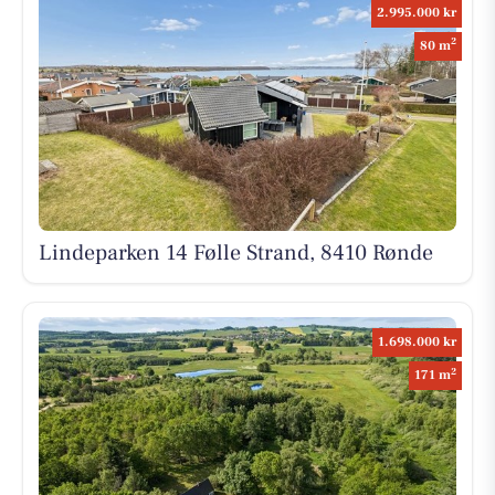
2.995.000 kr
2
80 m
Lindeparken 14 Følle Strand, 8410 Rønde
1.698.000 kr
2
171 m