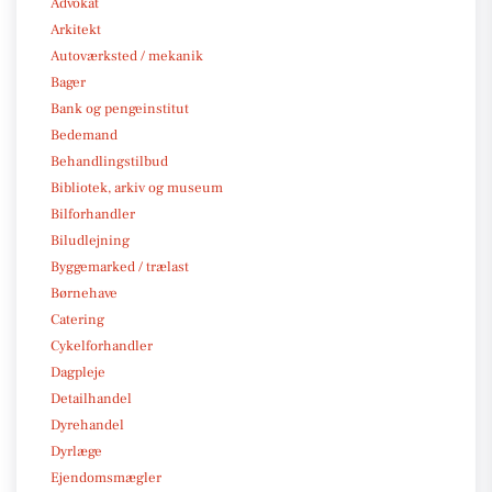
Advokat
Arkitekt
Autoværksted / mekanik
Bager
Bank og pengeinstitut
Bedemand
Behandlingstilbud
Bibliotek, arkiv og museum
Bilforhandler
Biludlejning
Byggemarked / trælast
Børnehave
Catering
Cykelforhandler
Dagpleje
Detailhandel
Dyrehandel
Dyrlæge
Ejendomsmægler