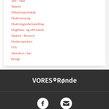
Taxi / Taxa
Tømrer
Udlejningselskab
Undervisning
Undervognsbehandling
Ungdoms- og efterskole
Vaskeri / Renseri
Vinduespudser
VVS
Værtshus / bar
Øvrige
VORES
Rønde