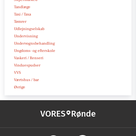
Tandlæge
Taxi / Taxa
Tømrer
Udlejningselskab
Undervisning
Undervognsbehandling
Ungdoms- og efterskole
Vaskeri / Renseri
Vinduespudser
VVS
Værtshus / bar
Øvrige
VORES
Rønde