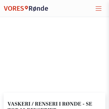
VORES
Rønde
VASKERI / RENSERI I RØNDE - SE