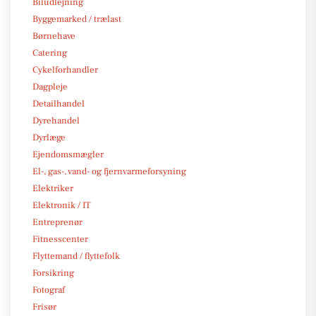
Biludlejning
Byggemarked / trælast
Børnehave
Catering
Cykelforhandler
Dagpleje
Detailhandel
Dyrehandel
Dyrlæge
Ejendomsmægler
El-, gas-, vand- og fjernvarmeforsyning
Elektriker
Elektronik / IT
Entreprenør
Fitnesscenter
Flyttemand / flyttefolk
Forsikring
Fotograf
Frisør