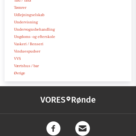
Taxi / Taxa
Tømrer
Udlejningselskab
Undervisning
Undervognsbehandling
Ungdoms- og efterskole
Vaskeri / Renseri
Vinduespudser
VVS
Værtshus / bar
Øvrige
VORES
Rønde