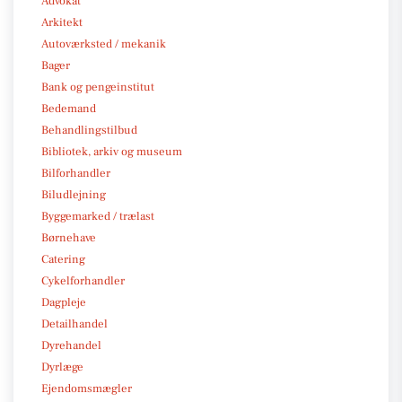
Advokat
Arkitekt
Autoværksted / mekanik
Bager
Bank og pengeinstitut
Bedemand
Behandlingstilbud
Bibliotek, arkiv og museum
Bilforhandler
Biludlejning
Byggemarked / trælast
Børnehave
Catering
Cykelforhandler
Dagpleje
Detailhandel
Dyrehandel
Dyrlæge
Ejendomsmægler