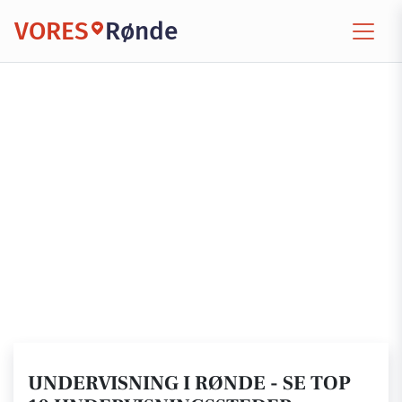
VORES
Rønde
UNDERVISNING I RØNDE - SE TOP