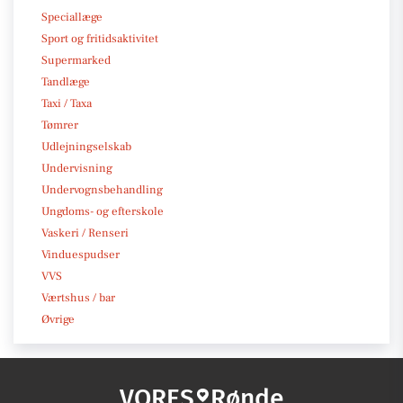
Speciallæge
Sport og fritidsaktivitet
Supermarked
Tandlæge
Taxi / Taxa
Tømrer
Udlejningselskab
Undervisning
Undervognsbehandling
Ungdoms- og efterskole
Vaskeri / Renseri
Vinduespudser
VVS
Værtshus / bar
Øvrige
VORES
Rønde