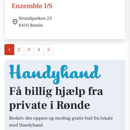
Enzemble I/S
Strandparken 23
8410 Rønde
1
2
3
4
5
Få billig hjælp fra
private i Rønde
Beskriv din opgave og modtag gratis bud fra lokale
med Handyhand.