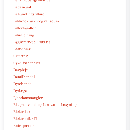
Bank og pengeinstitut
Bedemand
Behandlingstilbud
Bibliotek, arkiv og museum
Bilforhandler
Biludlejning
Byggemarked / trælast
Børnehave
Catering
Cykelforhandler
Dagpleje
Detailhandel
Dyrehandel
Dyrlæge
Ejendomsmægler
El-, gas-, vand- og fjernvarmeforsyning
Elektriker
Elektronik / IT
Entreprenør