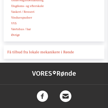
Undervognsbehandling
Ungdoms- og efterskole
Vaskeri / Renseri
Vinduespudser
VVS
Værtshus / bar
Øvrige
Få tilbud fra lokale mekanikere i Rønde
VORES
Rønde